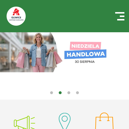
Centrum
Handlowe
Auchan
Gliwice