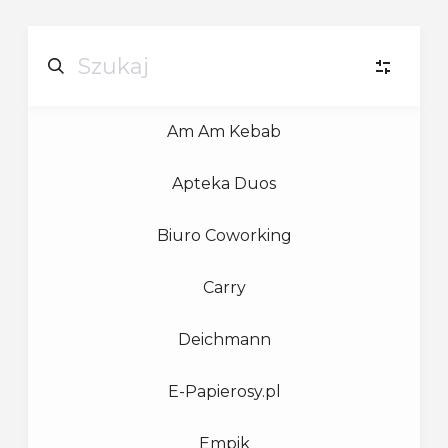
Am Am Kebab
B
BIŻUTERIA
Apteka Duos
D
DIY
(2)
Biuro Coworking
G
GASTRONOMIA
(3)
Carry
O
OBUWIE
(2)
Deichmann
E-Papierosy.pl
OD
ODZIEŻ DAMSKA
(2)
Empik