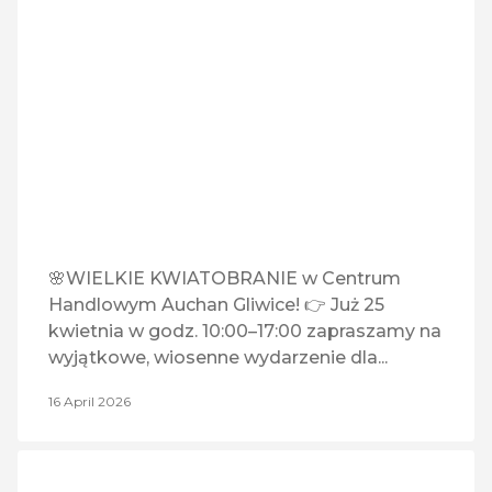
Teletorium
U Rokosza
Wakacje.pl
🌸WIELKIE KWIATOBRANIE w Centrum
Handlowym Auchan Gliwice! 👉 Już 25
kwietnia w godz. 10:00–17:00 zapraszamy na
wyjątkowe, wiosenne wydarzenie dla...
16 April 2026