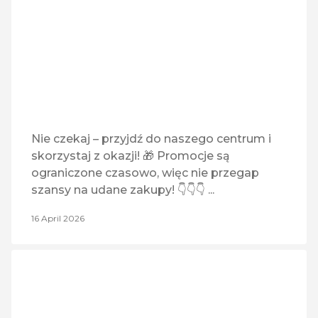
Maxi Zoo
Z
ZWIERZĘTA
(1)
Optyk Gasz
Pepco
Piekarnia Concord MDJ
Nie czekaj – przyjdź do naszego centrum i
skorzystaj z okazji! 🎁 Promocje są
Pralnia EBS
ograniczone czasowo, więc nie przegap
szansy na udane zakupy! 👇👇👇 ...
Quiosque
16 April 2026
Rossmann
RTV EURO AGD
Sinsay