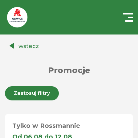
Centrum
Handlowe
wstecz
Auchan
Gliwice
Promocje
Zastosuj filtry
Tylko w Rossmannie
Od 06.08 do 12.08