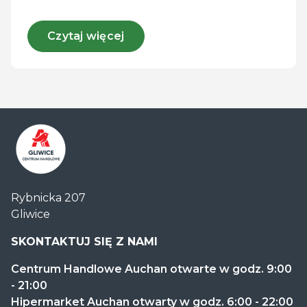
Czytaj więcej
Centrum
Rybnicka 207
Handlowe
Gliwice
Auchan
Gliwice
SKONTAKTUJ SIĘ Z NAMI
Centrum Handlowe Auchan otwarte w godz. 9:00
- 21:00
Hipermarket Auchan otwarty w godz. 6:00 - 22:00