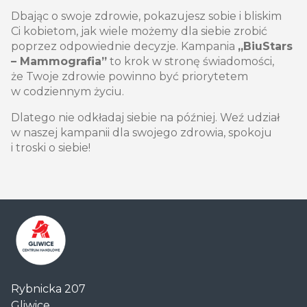
Dbając o swoje zdrowie, pokazujesz sobie i bliskim
Ci kobietom, jak wiele możemy dla siebie zrobić
poprzez odpowiednie decyzje. Kampania
„BiuStars
– Mammografia”
to krok w stronę świadomości,
że Twoje zdrowie powinno być priorytetem
w codziennym życiu.
Dlatego nie odkładaj siebie na później. Weź udział
w naszej kampanii dla swojego zdrowia, spokoju
i troski o siebie!
Centrum
Rybnicka 207
Handlowe
Gliwice