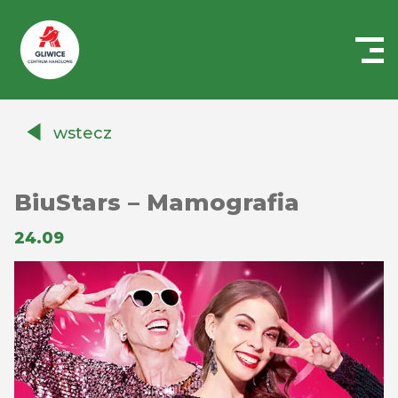
Centrum
Handlowe
wstecz
Auchan
Gliwice
BiuStars – Mamografia
24.09