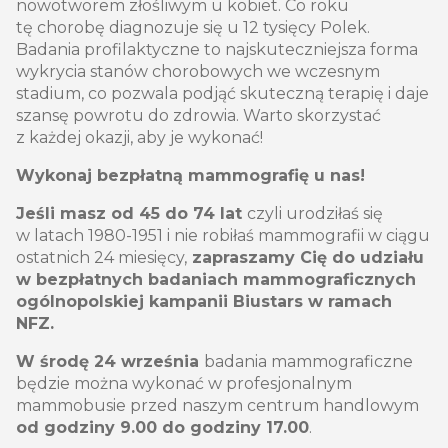
nowotworem złośliwym u kobiet. Co roku
tę chorobę diagnozuje się u 12 tysięcy Polek.
Badania profilaktyczne to najskuteczniejsza forma
wykrycia stanów chorobowych we wczesnym
stadium, co pozwala podjąć skuteczną terapię i daje
szansę powrotu do zdrowia. Warto skorzystać
z każdej okazji, aby je wykonać!
Wykonaj bezpłatną mammografię u nas!
Jeśli masz od 45 do 74 lat
czyli urodziłaś się
w latach 1980-1951 i nie robiłaś mammografii w ciągu
ostatnich 24 miesięcy,
zapraszamy Cię do udziału
w bezpłatnych badaniach mammograficznych
ogólnopolskiej kampanii Biustars w ramach
NFZ.
W środę 24 września
badania mammograficzne
będzie można wykonać w profesjonalnym
mammobusie przed naszym centrum handlowym
od godziny 9.00 do godziny 17.00
.