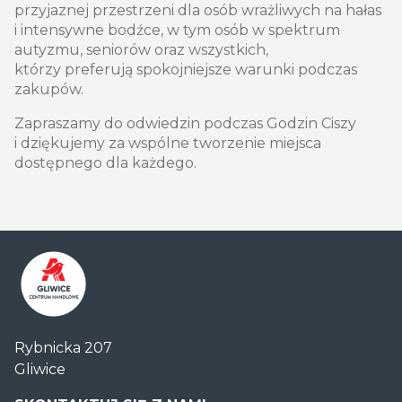
przyjaznej przestrzeni dla osób wrażliwych na hałas
i intensywne bodźce, w tym osób w spektrum
autyzmu, seniorów oraz wszystkich,
którzy preferują spokojniejsze warunki podczas
zakupów.
Zapraszamy do odwiedzin podczas Godzin Ciszy
i dziękujemy za wspólne tworzenie miejsca
dostępnego dla każdego.
Centrum
Rybnicka 207
Handlowe
Gliwice
Auchan
Gliwice