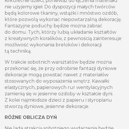
kilkuletnie dzieci, ponieważ do łączenia materiału
nie użyjemy igieł. Do dyspozycji małych twórców
będą kolorowe tkaniny, wstążki i mnóstwo ozdób,
które pozwolą wykonać niepowtarzalną dekorację.
Fantazyjne poduchy będzie można zabrać
do domu. Tych, którzy lubią układanie kształtów
z kreatywnych koralików, z pewnością zainteresuje
możliwość wykonania breloków i dekoracji
tą techniką.
W trakcie sobotnich warsztatów będzie można
przekonać się, że przy odrobinie fantazji dyniowe
dekoracje mogą powstać nawet z materiałów
stosowanych do wyposażenia wnętrz. Kawałki
elastycznych, papierowych rur wentylacyjnych
zamienią się w jesienne ozdoby w kształcie dyni.
Z kolei najmłodsze dzieci z papieru i styropianu
stworzą dyniowe, jesienne dekoracje.
RÓŻNE OBLICZA DYŃ
Nie lada atrakcją sobotniego wydarzenia będzie