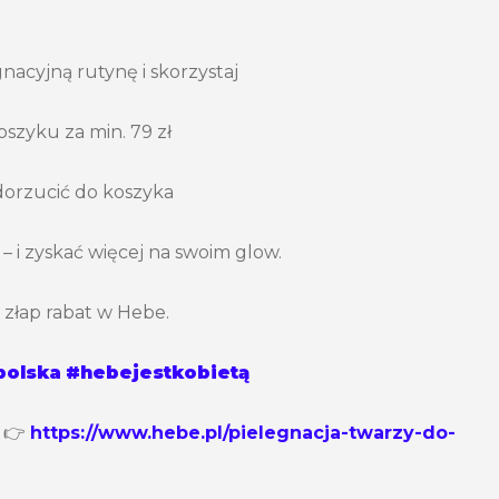
nacyjną rutynę i skorzystaj
oszyku za min. 79 zł
dorzucić do koszyka
– i zyskać więcej na swoim glow.
 złap rabat w Hebe.
olska
#hebejestkobiet
ą
. 👉
https://www.hebe.pl/pielegnacja-twarzy-do-