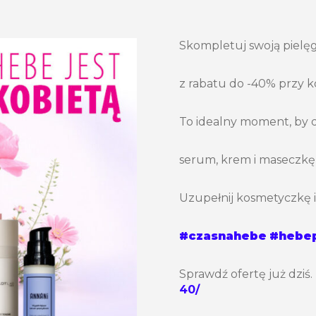
Skompletuj swoją pielęg
z rabatu do -40% przy k
To idealny moment, by 
serum, krem i maseczkę 
Uzupełnij kosmetyczkę i
#czasnahebe
#hebep
Sprawdź ofertę już dziś
40/