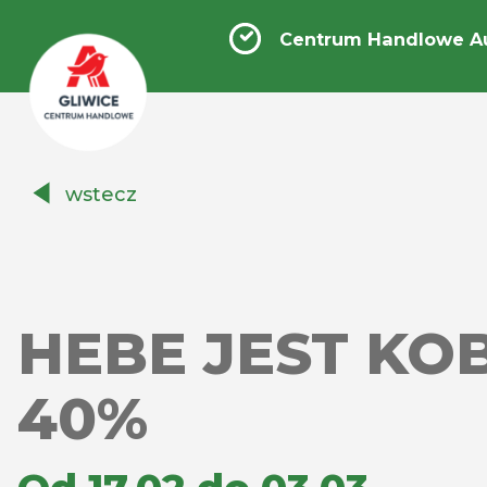
Centrum Handlowe Au
Centrum
wstecz
Handlowe
Auchan
Gliwice
HEBE JEST KOBI
40%