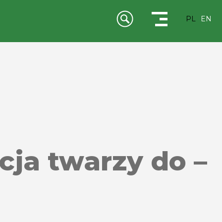
PL
EN
ja twarzy do –