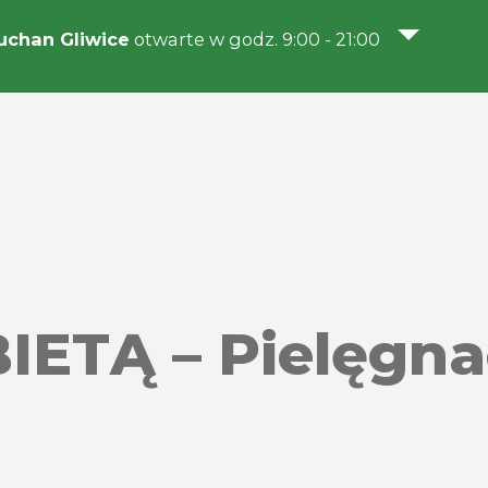
chan Gliwice
otwarte w godz. 9:00 - 21:00
ETĄ – Pielęgnac