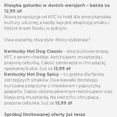
Klasyka gatunku w dwóch wersjach – każda za
12,99 zł!
Nowa propozycja od KFC to hołd dla amerykańskiej
kultury ulicznej, a każdy kęs jest eksplozją smaku i
historii street foodu w jednym.
Dwa warianty, dwa style. Który wybierasz?
Kentucky Hot Dog Classic
– dwa kultowe stripsy
KFC z serem cheddar, ketchupem, musztardą i
prażoną cebulką. Całość zamknięta w chrupiącej,
opiekanej bułce. Już za
12,99 zł
!
Kentucky Hot Dog Spicy
– to gratka dla fanów
ostrzejszych smaków. Dwa kawałki złocistego
kurczaka połączone z cheddarem i papryczką
jalapeño. Całość oblana pikantnym ketchupem oraz
klasyczną musztardą. Na wierzchu chrupiąca,
prażona cebulka. Już za
12,99 zł
!
Spróbuj limitowanej oferty już teraz