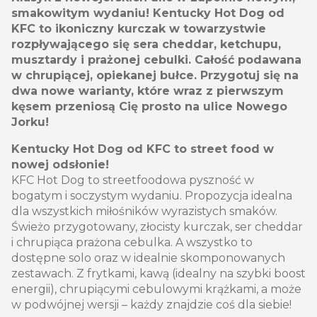
smakowitym wydaniu! Kentucky Hot Dog od
KFC to ikoniczny kurczak w towarzystwie
rozpływającego się sera cheddar, ketchupu,
musztardy i prażonej cebulki. Całość podawana
w chrupiącej, opiekanej bułce. Przygotuj się na
dwa nowe warianty, które wraz z pierwszym
kęsem przeniosą Cię prosto na ulice Nowego
Jorku!
Kentucky Hot Dog od KFC to street food w
nowej odsłonie!
KFC Hot Dog to streetfoodowa pyszność w
bogatym i soczystym wydaniu. Propozycja idealna
dla wszystkich miłośników wyrazistych smaków.
Świeżo przygotowany, złocisty kurczak, ser cheddar
i chrupiąca prażona cebulka. A wszystko to
dostępne solo oraz w idealnie skomponowanych
zestawach. Z frytkami, kawą (idealny na szybki boost
energii), chrupiącymi cebulowymi krążkami, a może
w podwójnej wersji – każdy znajdzie coś dla siebie!