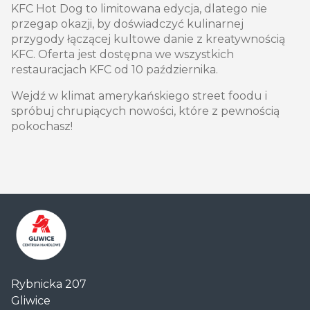
KFC Hot Dog to limitowana edycja, dlatego nie
przegap okazji, by doświadczyć kulinarnej
przygody łączącej kultowe danie z kreatywnością
KFC. Oferta jest dostępna we wszystkich
restauracjach KFC od 10 października.
Wejdź w klimat amerykańskiego street foodu i
spróbuj chrupiących nowości, które z pewnością
pokochasz!
Centrum
Rybnicka 207
Handlowe
Gliwice
Auchan