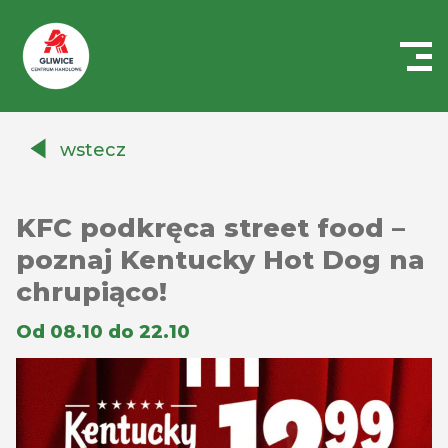
Centrum
Handlowe
wstecz
Auchan
Gliwice
KFC podkręca street food –
poznaj Kentucky Hot Dog na
chrupiąco!
Od 08.10 do 22.10