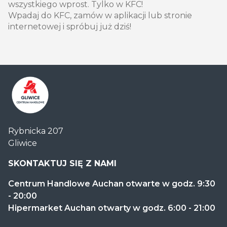
wszystkiego wprost. Tylko w KFC!
Wpadaj do KFC, zamów w aplikacji lub stronie
internetowej i spróbuj już dziś!
Centrum
Rybnicka 207
Handlowe
Gliwice
Auchan
Gliwice
SKONTAKTUJ SIĘ Z NAMI
Centrum Handlowe Auchan otwarte w godz. 9:30
- 20:00
Hipermarket Auchan otwarty w godz. 6:00 - 21:00