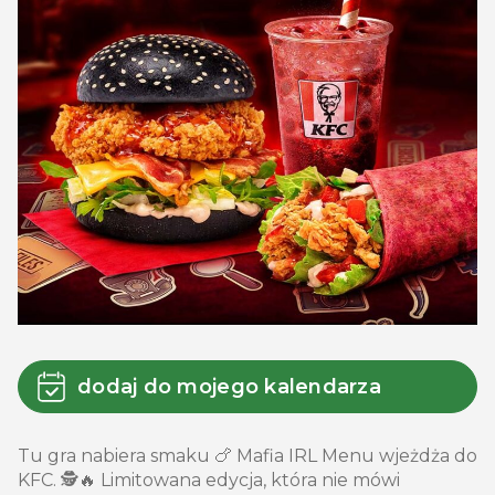
dodaj do mojego kalendarza
Tu gra nabiera smaku 🍗 Mafia IRL Menu wjeżdża do
KFC. 🕵️🔥 Limitowana edycja, która nie mówi