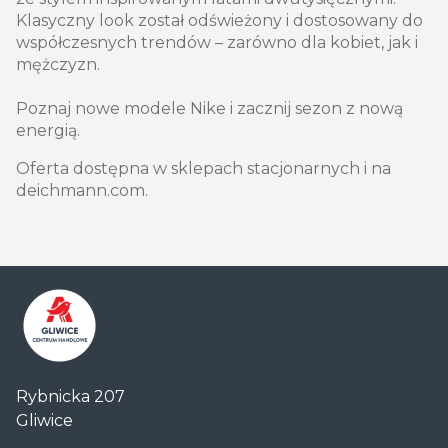
Klasyczny look został odświeżony i dostosowany do
współczesnych trendów – zarówno dla kobiet, jak i
mężczyzn.
Poznaj nowe modele Nike i zacznij sezon z nową
energią.
Oferta dostępna w sklepach stacjonarnych i na
deichmann.com.
Centrum
Rybnicka 207
Handlowe
Gliwice
Auchan