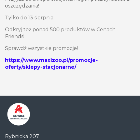
oszczędzania!
Tylko do 13 sierpnia.
Odkryj też ponad 500 produktów w Cenach
Friends!
Sprawdź wszystkie promocje!
https://www.maxizoo.pl/promocje-
oferty/sklepy-stacjonarne/
Centrum
Rybnicka 207
Handlowe