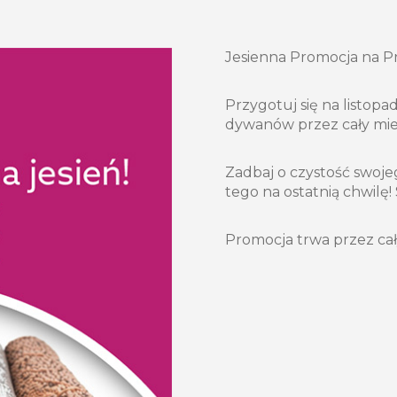
Jesienna Promocja na P
Przygotuj się na listopa
dywanów przez cały mies
Zadbaj o czystość swoje
tego na ostatnią chwilę! 
Promocja trwa przez cały