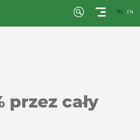
PL
EN
 przez cały