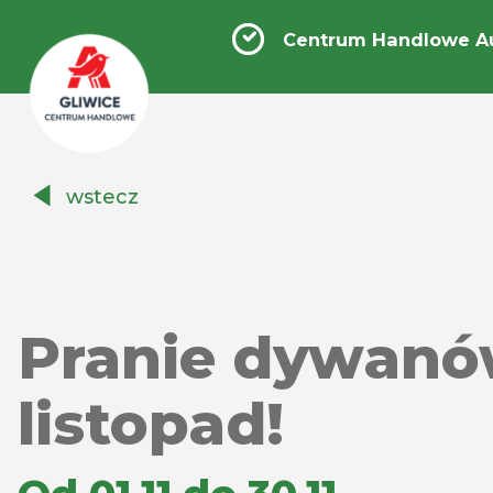
Centrum Handlowe Au
Centrum
wstecz
Handlowe
Auchan
Gliwice
Pranie dywanów
listopad!