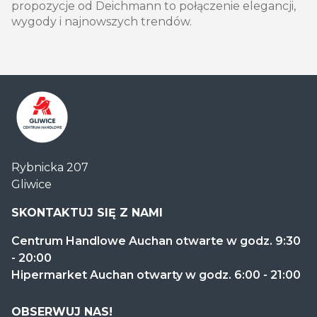
propozycje od Deichmann to połączenie elegancji,
wygody i najnowszych trendów.
Centrum
Rybnicka 207
Handlowe
Gliwice
Auchan
Gliwice
SKONTAKTUJ SIĘ Z NAMI
Centrum Handlowe Auchan otwarte w godz. 9:30
- 20:00
Hipermarket Auchan otwarty w godz. 6:00 - 21:00
OBSERWUJ NAS!