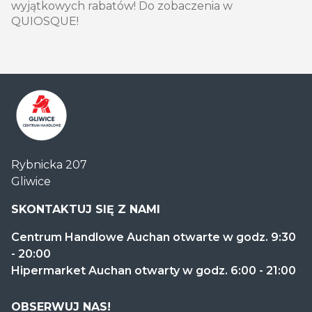
wyjątkowych rabatów! Do zobaczenia w
QUIOSQUE!
Centrum
Rybnicka 207
Handlowe
Gliwice
Auchan
Gliwice
SKONTAKTUJ SIĘ Z NAMI
Centrum Handlowe Auchan otwarte w godz. 9:30
- 20:00
Hipermarket Auchan otwarty w godz. 6:00 - 21:00
OBSERWUJ NAS!