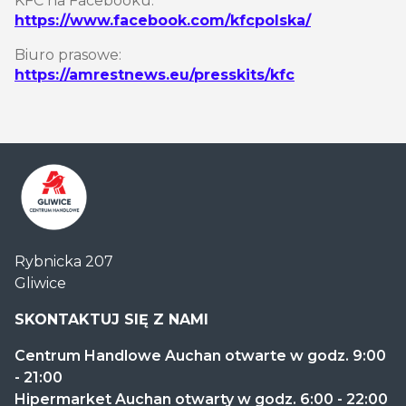
KFC na Facebooku:
https://www.facebook.com/kfcpolska/
Biuro prasowe:
https://amrestnews.eu/presskits/kfc
Centrum
Rybnicka 207
Handlowe
Gliwice
Auchan
Gliwice
SKONTAKTUJ SIĘ Z NAMI
Centrum Handlowe Auchan otwarte w godz. 9:00
- 21:00
Hipermarket Auchan otwarty w godz. 6:00 - 22:00