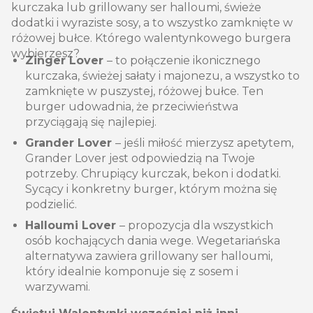
kurczaka lub grillowany ser halloumi, świeże
dodatki i wyraziste sosy, a to wszystko zamknięte w
różowej bułce. Którego walentynkowego burgera
wybierzesz?
Zinger Lover
– to połączenie ikonicznego
kurczaka, świeżej sałaty i majonezu, a wszystko to
zamknięte w puszystej, różowej bułce. Ten
burger udowadnia, że przeciwieństwa
przyciągają się najlepiej.
Grander Lover
– jeśli miłość mierzysz apetytem,
Grander Lover jest odpowiedzią na Twoje
potrzeby. Chrupiący kurczak, bekon i dodatki.
Sycący i konkretny burger, którym można się
podzielić.
Halloumi Lover
– propozycja dla wszystkich
osób kochających dania wege. Wegetariańska
alternatywa zawiera grillowany ser halloumi,
który idealnie komponuje się z sosem i
warzywami.