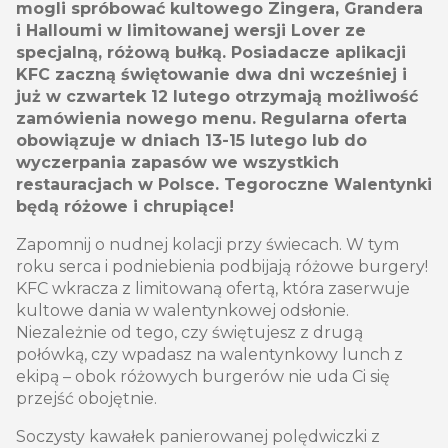
mogli spróbować kultowego Zingera, Grandera
i Halloumi w limitowanej wersji Lover ze
specjalną, różową bułką. Posiadacze aplikacji
KFC zaczną świętowanie dwa dni wcześniej i
już w czwartek 12 lutego otrzymają możliwość
zamówienia nowego menu. Regularna oferta
obowiązuje w dniach 13-15 lutego lub do
wyczerpania zapasów we wszystkich
restauracjach w Polsce. Tegoroczne Walentynki
będą różowe i chrupiące!
Zapomnij o nudnej kolacji przy świecach. W tym
roku serca i podniebienia podbijają różowe burgery!
KFC wkracza z limitowaną ofertą, która zaserwuje
kultowe dania w walentynkowej odsłonie.
Niezależnie od tego, czy świętujesz z drugą
połówką, czy wpadasz na walentynkowy lunch z
ekipą – obok różowych burgerów nie uda Ci się
przejść obojętnie.
Soczysty kawałek panierowanej polędwiczki z