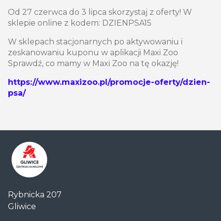
Od 27 czerwca do 3 lipca skorzystaj z oferty! W
sklepie online z kodem: DZIENPSA15
W sklepach stacjonarnych po aktywowaniu i
zeskanowaniu kuponu w aplikacji Maxi Zoo
Sprawdź, co mamy w Maxi Zoo na tę okazję!
https://www.maxizoo.pl/promocje-oferty/dzien-
psa/
Centrum
Rybnicka 207
Handlowe
Gliwice
Auchan