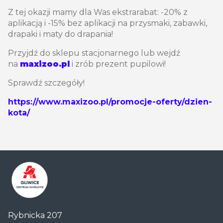
Z tej okazji mamy dla Was ekstrarabat: -20% z
aplikacją i -15% bez aplikacji na przysmaki, zabawki,
drapaki i maty do drapania!
Przyjdź do sklepu stacjonarnego lub wejdź
na
maxizoo.pl
i zrób prezent pupilowi!
Sprawdź szczegóły!
https://www.maxizoo.pl/promocje-oferty/dzien-
kota/
Centrum
Rybnicka 207
Handlowe