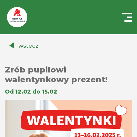
Centrum
Handlowe
wstecz
Auchan
Gliwice
Zrób pupilowi
walentynkowy prezent!
Od 12.02 do 15.02