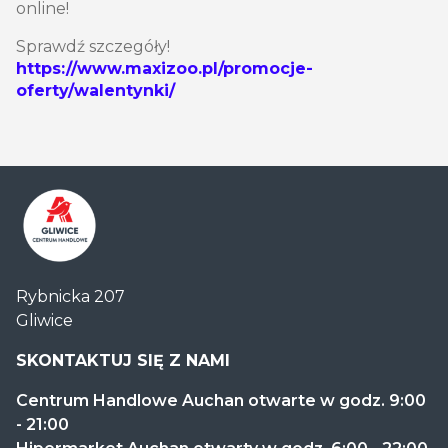
online!
Sprawdź szczegóły!
https://www.maxizoo.pl/promocje-
oferty/walentynki/
Centrum
Rybnicka 207
Handlowe
Gliwice
Auchan
Gliwice
SKONTAKTUJ SIĘ Z NAMI
Centrum Handlowe Auchan otwarte w godz. 9:00
- 21:00