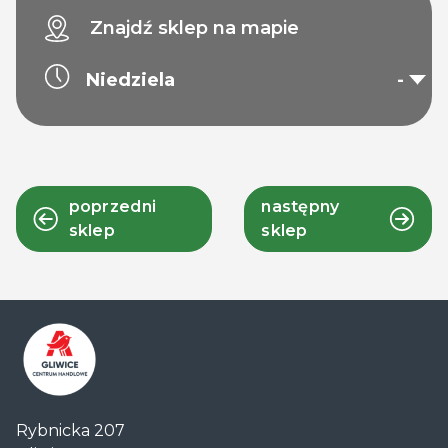
Znajdź sklep na mapie
Niedziela
-
poprzedni
następny
sklep
sklep
Centrum
Rybnicka 207
Handlowe