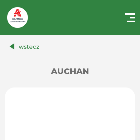
Centrum
Handlowe
wstecz
Auchan
Gliwice
AUCHAN