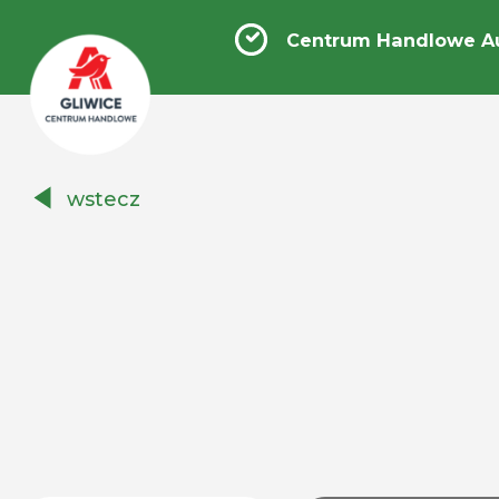
Centrum Handlowe Au
Centrum
wstecz
Handlowe
Auchan
Gliwice