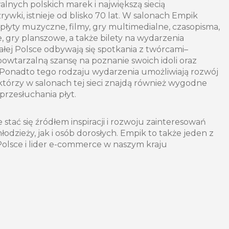
alnych polskich marek i największą siecią
rywki, istnieje od blisko 70 lat. W salonach Empik
 płyty muzyczne, filmy, gry multimedialne, czasopisma,
, gry planszowe, a także bilety na wydarzenia
łej Polsce odbywają się spotkania z twórcami–
powtarzalną szansę na poznanie swoich idoli oraz
Ponadto tego rodzaju wydarzenia umożliwiają rozwój
którzy w salonach tej sieci znajdą również wygodne
 przesłuchania płyt.
tać się źródłem inspiracji i rozwoju zainteresowań
odzieży, jak i osób dorosłych. Empik to także jeden z
olsce i lider e-commerce w naszym kraju