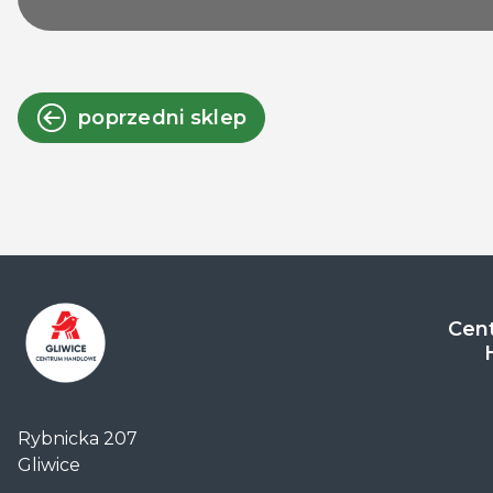
poprzedni sklep
Cent
Centrum
Handlowe
Rybnicka 207
Auchan
Gliwice
Gliwice