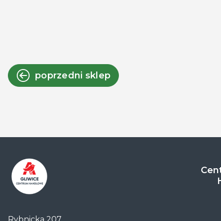
poprzedni sklep
Cent
Centrum
Handlowe
Rybnicka 207