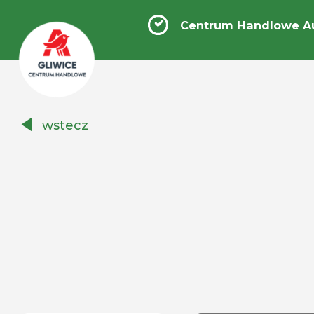
Centrum Handlowe Au
Centrum
wstecz
Handlowe
Auchan
Gliwice