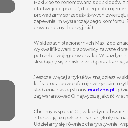
Maxi Zoo to renomowana sieć sklepów z a
dla Twojego pupila”, dlatego oferujemy s
prowadzimy sprzedaży żywych zwierząt, 
zapewnia im wystarczającego komfortu.
czworonożnych przyjaciół.
W sklepach stacjonarnych Maxi Zoo znaj
wykwalifikowani pracownicy zawsze dor
potrzeb Twojego zwierzaka. W każdym n
składający się z miski z wodą oraz karmą, 
Jeszcze więcej artykułów znajdziesz w sk
która dodatkowo oferuje wszystkim użyt
śledzenia naszej strony
maxizoo.pl
, gdz
zagwarantować Ci najwyższą jakość w atra
Chcemy wspierać Cię w każdym obszarze 
interesujące i pełne porad artykuły na nas
Udzielamy się również charytatywnie: ws