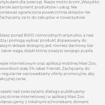
rtykułami dla zwierząt. Nasze motto brzmi „Wszystko
zeroki asortyment produktów i usług. Nie
ponieważ ograniczona powierzchnia sklepów nie
 Zachęcamy za to do zakupów w towarzystwie
dziesz ponad 8000 różnorodnych artykułów, a nasi
adzą i pomogą wybrać produkt dopasowany do
aszym sklepie dostępny jest również darmowy bar
a także waga, dzięki której zważysz swojego pupila.
lepie internetowym oraz aplikacji mobilnej Maxi Zoo,
kownikom stały 5% rabat Friends. Zachęcamy do
ie regularnie wprowadzamy oferty promocyjne, aby
kcyjnej cenie.
opieki nad zwierzętami, dlatego publikujemy
zej stronie internetowej i w aplikacji Maxi Zoo.
półpracujemy z lokalnymi schroniskami, domami