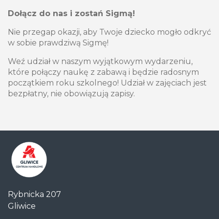
Dołącz do nas i zostań Sigmą!
Nie przegap okazji, aby Twoje dziecko mogło odkryć
w sobie prawdziwą Sigmę!
Weź udział w naszym wyjątkowym wydarzeniu,
które połączy naukę z zabawą i będzie radosnym
początkiem roku szkolnego! Udział w zajęciach jest
bezpłatny, nie obowiązują zapisy.
Centrum
Rybnicka 207
Handlowe
Gliwice
Auchan