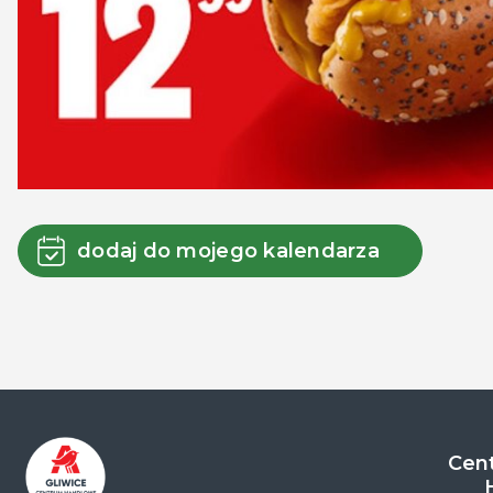
dodaj do mojego kalendarza
Cent