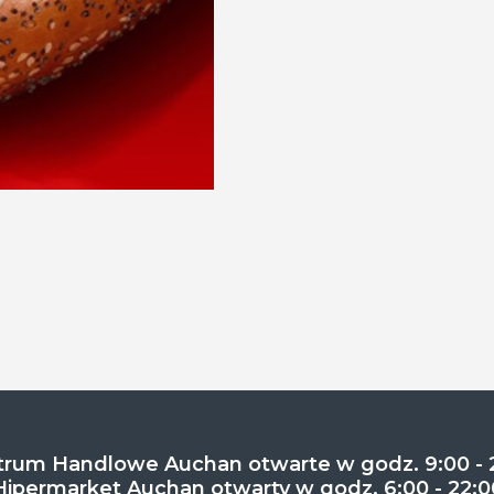
rum Handlowe Auchan otwarte w godz. 9:00 - 
Hipermarket Auchan otwarty w godz. 6:00 - 22:0