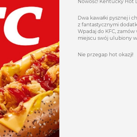
Nowość! Kentucky Hot 
Dwa kawałki pysznej i c
z fantastycznymi dodatk
Wpadaj do KFC, zamów w 
miejscu swój ulubiony 
Nie przegap hot okazji!