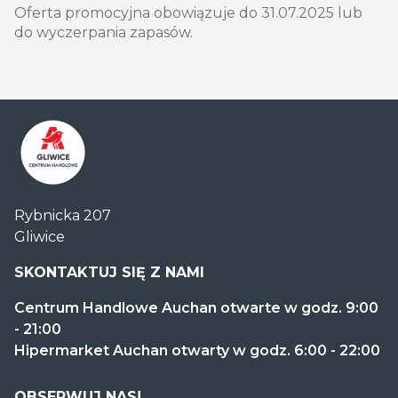
Oferta promocyjna obowiązuje do 31.07.2025 lub
do wyczerpania zapasów.
Centrum
Rybnicka 207
Handlowe
Gliwice
Auchan
Gliwice
SKONTAKTUJ SIĘ Z NAMI
Centrum Handlowe Auchan otwarte w godz. 9:00
- 21:00
Hipermarket Auchan otwarty w godz. 6:00 - 22:00
OBSERWUJ NAS!