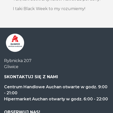
I taki Black Week to my rozumiemy!
Centrum
Rybnicka 207
Handlowe
Gliwice
Auchan
Gliwice
SKONTAKTUJ SIĘ Z NAMI
Centrum Handlowe Auchan otwarte w godz. 9:00
- 21:00
Hipermarket Auchan otwarty w godz. 6:00 - 22:00
OBSERWUJ NAS!