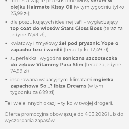
dopieszczające przesuszone włosy
serum w
olejku Hairmate Kissy Oil
(w tym tygodniu tylko
23,99 zł);
dla poszukujących idealnej tafli – wygładzający
top coat do włosów Stars Gloss Boss
(teraz za
jedyne 17,49 zł);
kwiatowy i zmysłowy
żel pod prysznic Yope o
zapachu bzu i wanilii
(teraz tylko 12,49 zł);
superlekka i wygodna
soniczna szczoteczka
do zębów Vitammy Pura Slim
(teraz za jedyne
74,99 zł)
inspirowana wakacyjnymi klimatami
mgiełka
zapachowa So…? Ibiza Dreams
(w tym
tygodniu za 6,99 zł).
Te i wiele innych okazji – tylko w twojej drogerii.
Oferta promocyjna obowiązuje do 4.03.2026 lub do
wyczerpania zapasów.