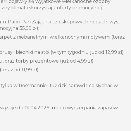
erii pojawiły się wyjątkowe wielkanocne ozdoby i
zny klimat i skorzystaj z oferty promocyjnej
.in. Pani i Pan Zając na teleskopowych nogach, wys.
ocyjna 35,99 zł);
skarpet z niebanalnymi wielkanocnymi motywami (teraz
rusy i bieżniki na stół (w tym tygodniu już od 12,99 zł);
, oraz torby prezentowe (już od 4,99 zł);
eraz od 11,99 zł).
 – tylko w Rossmannie. Już dziś sprawdź co słychać w
iązuje do 01.04.2026 lub do wyczerpania zapasów.