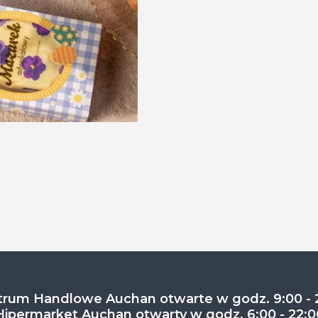
rum Handlowe Auchan otwarte w godz. 9:00 - 
Hipermarket Auchan otwarty w godz. 6:00 - 22:0