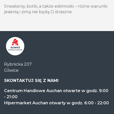
Sneakersy, botki, a także eskimoski – różne warunki
jesienią i zimą nie będą Ci straszne.
Centrum
Rybnicka 207
Handlowe
Gliwice
Auchan
Gliwice
SKONTAKTUJ SIĘ Z NAMI
Centrum Handlowe Auchan otwarte w godz. 9:00
- 21:00
Hipermarket Auchan otwarty w godz. 6:00 - 22:00