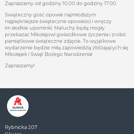
Zapraszamy od godziny 10.00 do godziny 17.00.
Świąteczny gość opowie najmłodszym
najpiękniejsze świąteczne opowieści i wręczy
im słodkie upominki. Maluchy będą mogły
przekazać Mikołajowi gwiazdkowe życzenia i zrobić
pamiątkowe świąteczne zdjęcie. To wyjątkowe
wydarzenie będzie miłą zapowiedzią zbilżających się
Mikołajek i Świąt Bożego Narodzenia!
​​​​​​​Zapraszamy!
Centrum
Rybnicka 207
Handlowe