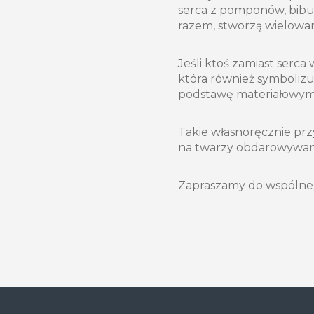
serca z pomponów, bibuł
razem, stworzą wielowa
Jeśli ktoś zamiast serca
która również symboliz
podstawę materiałowymi
Takie własnoręcznie p
na twarzy obdarowywanej
Zapraszamy do wspólne