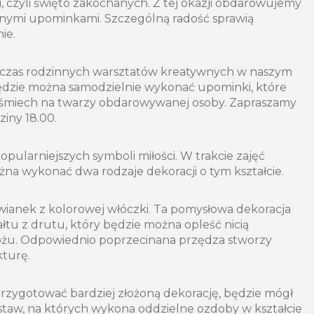
, czyli święto zakochanych. Z tej okazji obdarowujemy
bnymi upominkami. Szczególną radość sprawią
ie.
dczas rodzinnych warsztatów kreatywnych w naszym
zie można samodzielnie wykonać upominki, które
śmiech na twarzy obdarowywanej osoby. Zapraszamy
ziny 18.00.
opularniejszych symboli miłości. W trakcie zajęć
na wykonać dwa rodzaje dekoracji o tym kształcie.
wianek z kolorowej włóczki. Ta pomysłowa dekoracja
łtu z drutu, który będzie można opleść nicią
różu. Odpowiednio poprzecinana przędza stworzy
kturę.
 przygotować bardziej złożoną dekorację, będzie mógł
staw, na których wykona oddzielne ozdoby w kształcie