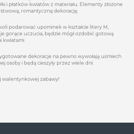
ki i płatków kwiatów z materiału. Elementy złożone
rstwową, romantyczną dekorację.
 woli podarować upominek w kształcie litery M,
uje gorące uczucia, będzie mógł ozdobić gotową
 kwiatami.
rzygotowane dekoracje na pewno wywołają uśmiech
 osoby i będą cieszyły przez wiele dni.
j walentynkowej zabawy!