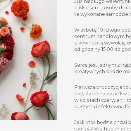
Już niedługo walentynki
bliskie sercu osoby dro
te wykonane samodzieln
W sobotę 10 lutego po
centrum handlowym będ
z pewnością wywołają u
od godziny 15.00 do god
Serce jest jednym z najp
kreatywnych będzie moż
Pierwsza propozycja to 
powstanie na bazie kszta
w kolorach czerwieni i 
puszystą i efektowną fa
Jeśli ktoś będzie chciał
skorzystać z trzech pod