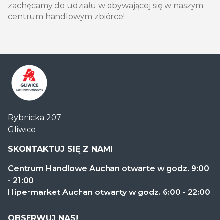
zachęcamy do udziału w obywającej się w naszym
centrum handlowym zbiórce!
Centrum
Rybnicka 207
Handlowe
Gliwice
Auchan
Gliwice
SKONTAKTUJ SIĘ Z NAMI
Centrum Handlowe Auchan otwarte w godz. 9:00
- 21:00
Hipermarket Auchan otwarty w godz. 6:00 - 22:00
OBSERWUJ NAS!