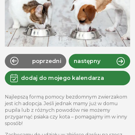
poprzedni
następny
dodaj do mojego kalendarza
Najlepszą formą pomocy bezdomnym zwierzakom
jest ich adopcja. Jeśli jednak mamy już w domu
pupila lub z różnych powodów nie możemy
przygarnąć psiaka czy kota – pomagajmy im w inny
sposób!
Zachęcamy do udziału w zbiórce darów na rzecz