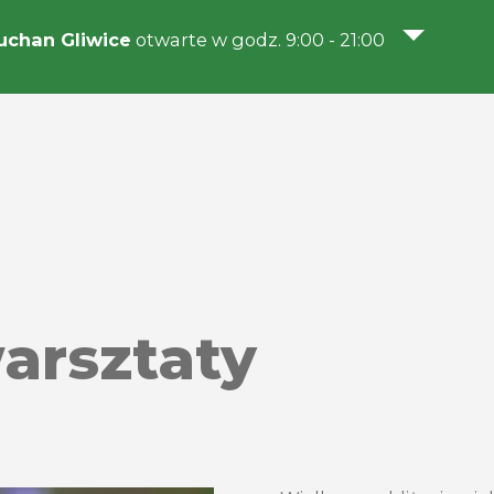
chan Gliwice
otwarte w godz. 9:00 - 21:00
arsztaty