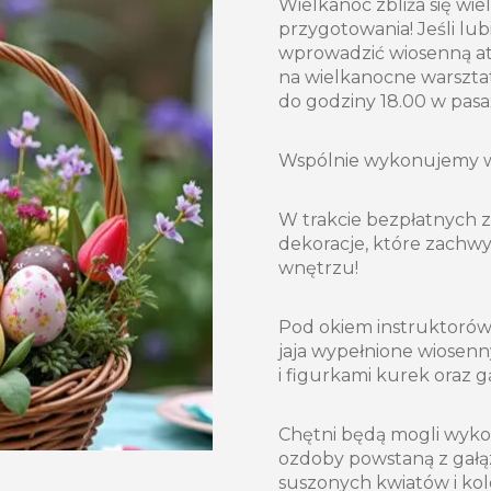
Wielkanoc zbliża się wie
przygotowania! Jeśli lu
wprowadzić wiosenną a
na wielkanocne warsztat
do godziny 18.00 w pas
Wspólnie wykonujemy wie
W trakcie bezpłatnych 
dekoracje, które zachw
wnętrzu!
Pod okiem instruktorów
jaja wypełnione wiosenn
i figurkami kurek oraz g
Chętni będą mogli wyko
ozdoby powstaną z gałą
suszonych kwiatów i ko