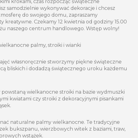
lkimi krokami, czas rozpocząć świąteczne
bisz samodzielnie wykonywać dekoracje i chcesz
tmosferę do swojego domu, zapraszamy
y kreatywne. Czekamy 12 kwietnia od godziny 15.00
ażu naszego centrum handlowego. Wstęp wolny!
lkanocne palmy, stroiki i wianki
zajęć własnoręcznie stworzymy piękne świąteczne
ycą bliskich i dodadzą świątecznego uroku każdemu
 powstaną wielkanocne stroiki na bazie wydmuszki
ymi kwiatami czy stroiki z dekoracyjnymi pisankami
ąsek.
nać naturalne palmy wielkanocne. Te tradycyjne
zek bukszpanu, wierzbowych witek z baziami, traw,
lorowych wstążek.