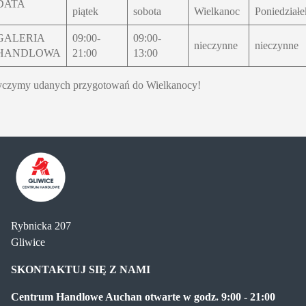
DATA
piątek
sobota
Wielkanoc
Poniedziałe
GALERIA
09:00-
09:00-
nieczynne
nieczynne
HANDLOWA
21:00
13:00
czymy udanych przygotowań do Wielkanocy!
Centrum
Rybnicka 207
Handlowe
Gliwice
Auchan
Gliwice
SKONTAKTUJ SIĘ Z NAMI
Centrum Handlowe Auchan otwarte w godz. 9:00 - 21:00